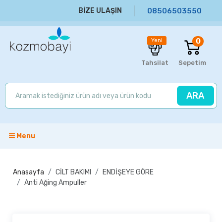
BİZE ULAŞIN
08506503550
0
Yeni
Tahsilat
Sepetim
ARA
Menu
Anasayfa
CİLT BAKIMI
ENDİŞEYE GÖRE
Anti Ağing Ampuller