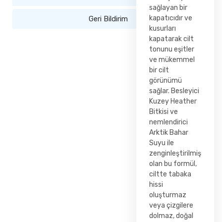
sağlayan bir
kapatıcıdır ve
Geri Bildirim
kusurları
kapatarak cilt
tonunu eşitler
ve mükemmel
bir cilt
görünümü
sağlar. Besleyici
Kuzey Heather
Bitkisi ve
nemlendirici
Arktik Bahar
Suyu ile
zenginleştirilmiş
olan bu formül,
ciltte tabaka
hissi
oluşturmaz
veya çizgilere
dolmaz, doğal