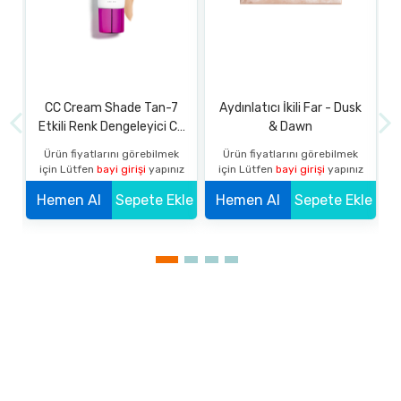
CC Cream Shade Tan-7
Aydınlatıcı İkili Far - Dusk
Etkili Renk Dengeleyici CC
& Dawn
Krem SPF 20 Koyu
k
Ürün fiyatlarını görebilmek
Ürün fiyatlarını görebilmek
z
için Lütfen
bayi girişi
yapınız
için Lütfen
bayi girişi
yapınız
kle
Hemen Al
Sepete Ekle
Hemen Al
Sepete Ekle