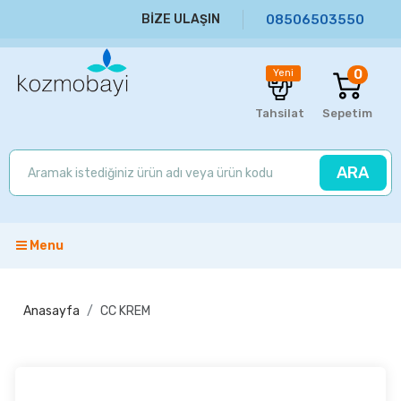
BİZE ULAŞIN
08506503550
0
Yeni
Tahsilat
Sepetim
ARA
Menu
Anasayfa
CC KREM