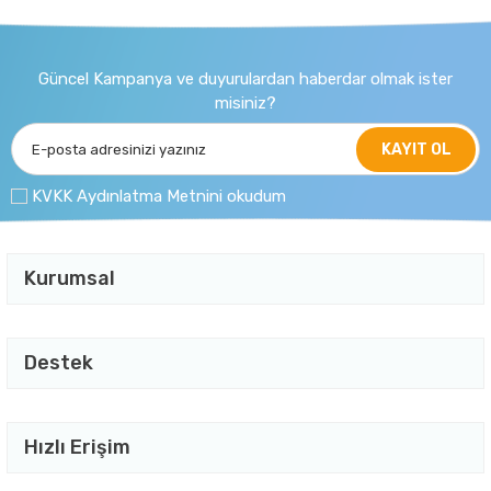
Güncel Kampanya ve duyurulardan haberdar olmak ister
misiniz?
KAYIT OL
KVKK Aydınlatma Metnini okudum
Kurumsal
Destek
Hızlı Erişim