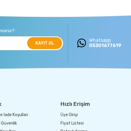
isiniz?
Whatsapp
KAYIT OL
05301677619
k
Hızlı Erişim
e İade Koşulları
Üye Girişi
e Güvenlik
Fiyat Listesi