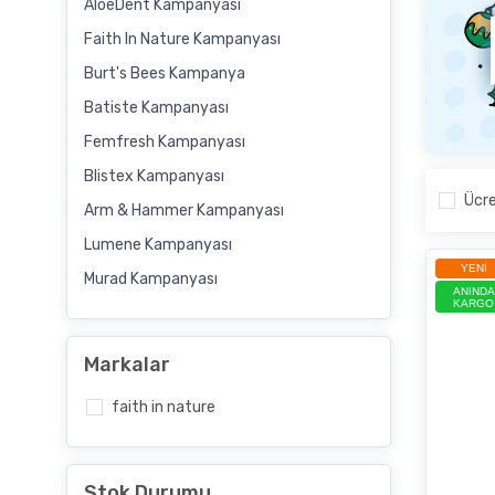
AloeDent Kampanyası
Faith In Nature Kampanyası
Burt's Bees Kampanya
Batiste Kampanyası
Femfresh Kampanyası
Blistex Kampanyası
Ücre
Arm & Hammer Kampanyası
Lumene Kampanyası
YENI
Murad Kampanyası
ANINDA
KARGO
Markalar
faith in nature
Stok Durumu