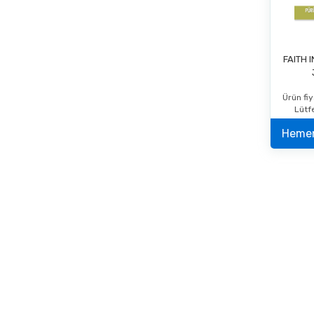
FAITH 
Ürün fiy
Lütf