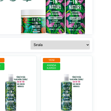
YENI
A
ANINDA
O
KARGO