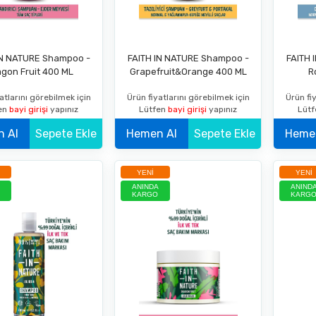
IN NATURE Shampoo -
FAITH IN NATURE Shampoo -
FAITH 
gon Fruit 400 ML
Grapefruit&Orange 400 ML
R
atlarını görebilmek için
Ürün fiyatlarını görebilmek için
Ürün fiy
en
bayi girişi
yapınız
Lütfen
bayi girişi
yapınız
Lüt
Hemen Al
Sepete Ekle
Hemen Al
Sepete Ekle
YENI
YENI
ANINDA
ANIND
KARGO
KARG