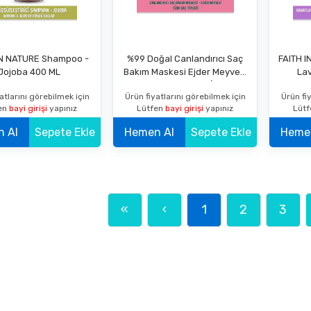
IN NATURE Shampoo -
%99 Doğal Canlandırıcı Saç
FAITH I
Jojoba 400 ML
Bakım Maskesi Ejder Meyvesi
La
Tüm Saç Tipleri İçin
atlarını görebilmek için
Ürün fiyatlarını görebilmek için
Ürün fiy
en
bayi girişi
yapınız
Lütfen
bayi girişi
yapınız
Lüt
Hemen Al
Sepete Ekle
Hemen Al
Sepete Ekle
«
‹
1
2
3