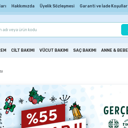
ları
Hakkımızda
Üyelik Sözleşmesi
Garanti ve İade Koşullar
REM
CİLT BAKIMI
VÜCUT BAKIMI
SAÇ BAKIMI
ANNE & BEBE
sı