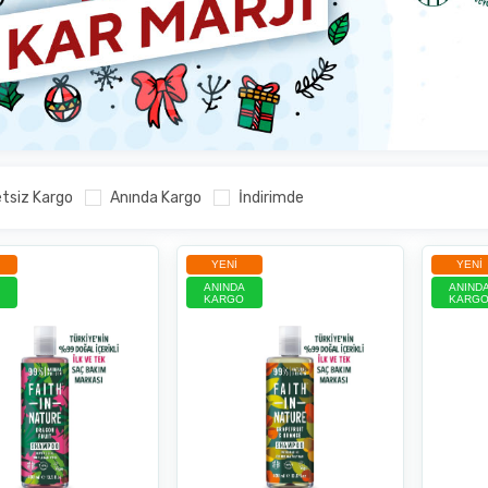
tsiz Kargo
Anında Kargo
İndirimde
YENI
YENI
ANINDA
ANIND
KARGO
KARG