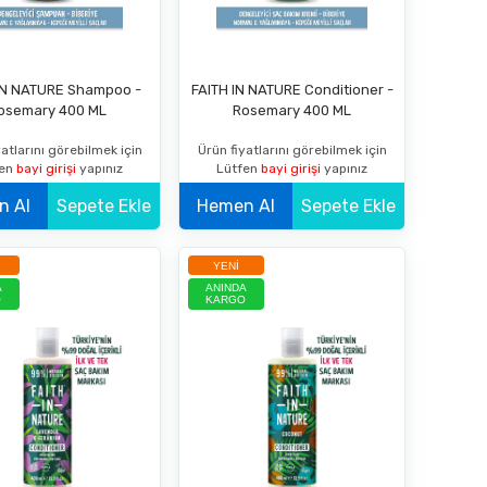
IN NATURE Shampoo -
FAITH IN NATURE Conditioner -
osemary 400 ML
Rosemary 400 ML
atlarını görebilmek için
Ürün fiyatlarını görebilmek için
fen
bayi girişi
yapınız
Lütfen
bayi girişi
yapınız
Hemen Al
Sepete Ekle
Hemen Al
Sepete Ekle
YENI
A
ANINDA
O
KARGO