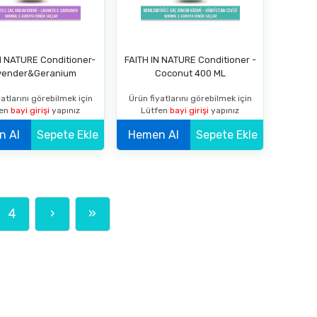
N NATURE Conditioner-
FAITH IN NATURE Conditioner -
vender&Geranium
Coconut 400 ML
atlarını görebilmek için
Ürün fiyatlarını görebilmek için
fen
bayi girişi
yapınız
Lütfen
bayi girişi
yapınız
Hemen Al
Sepete Ekle
Hemen Al
Sepete Ekle
4
›
»