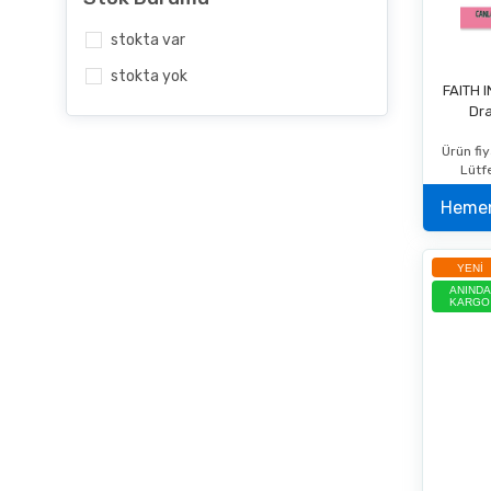
stokta var
stokta yok
FAITH 
Dra
Ürün fiy
Lütf
YENI
ANINDA
KARGO