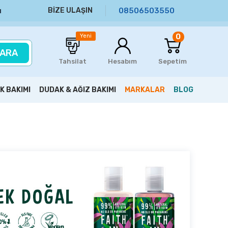
BİZE ULAŞIN
08506503550
ı
0
Yeni
ARA
Tahsilat
Hesabım
Sepetim
K BAKIMI
DUDAK & AĞIZ BAKIMI
MARKALAR
BLOG