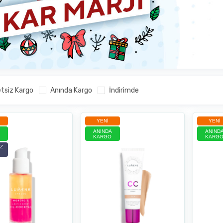
tsiz Kargo
Anında Kargo
İndirimde
YENI
YENI
ANINDA
ANIND
KARGO
KARG
Z