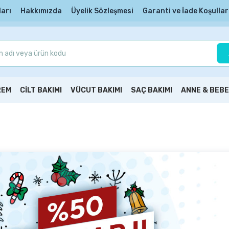
ları
Hakkımızda
Üyelik Sözleşmesi
Garanti ve İade Koşullar
REM
CİLT BAKIMI
VÜCUT BAKIMI
SAÇ BAKIMI
ANNE & BEBE