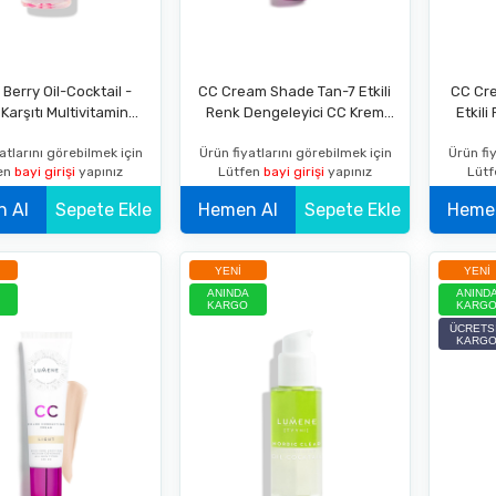
 Berry Oil-Cocktail -
CC Cream Shade Tan-7 Etkili
CC Cr
Karşıtı Multivitamin
Renk Dengeleyici CC Krem
Etkil
Kokteyli 30 ML
SPF 20 Koyu
K
atlarını görebilmek için
Ürün fiyatlarını görebilmek için
Ürün fiy
en
bayi girişi
yapınız
Lütfen
bayi girişi
yapınız
Lüt
Hemen Al
Sepete Ekle
Hemen Al
Sepete Ekle
YENI
YENI
ANINDA
ANIND
KARGO
KARG
ÜCRETS
KARG