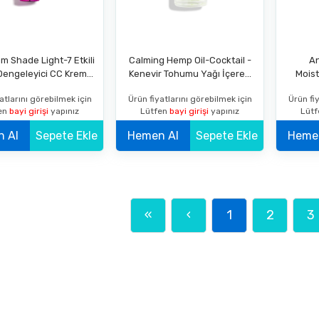
m Shade Light-7 Etkili
Calming Hemp Oil-Cocktail -
An
Dengeleyici CC Krem
Kenevir Tohumu Yağı İçeren
Moist
SPF 20 Açık
Rahatlatıcı Bakım Kokteyli 30
Kırışıkl
atlarını görebilmek için
Ürün fiyatlarını görebilmek için
Ürün fiy
ML
Göz Çev
en
bayi girişi
yapınız
Lütfen
bayi girişi
yapınız
Lüt
Hemen Al
Sepete Ekle
Hemen Al
Sepete Ekle
«
‹
1
2
3