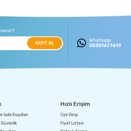
isiniz?
Whatsapp
KAYIT OL
05301677619
k
Hızlı Erişim
e İade Koşulları
Üye Girişi
e Güvenlik
Fiyat Listesi