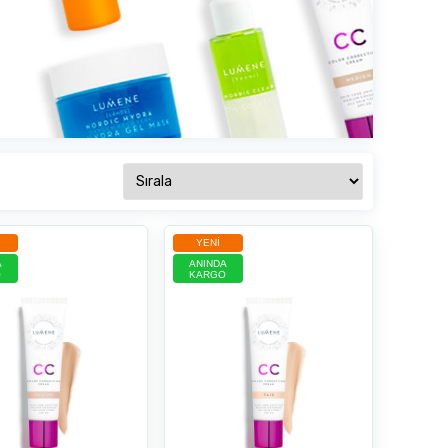
YENI
A
ANINDA
O
KARGO