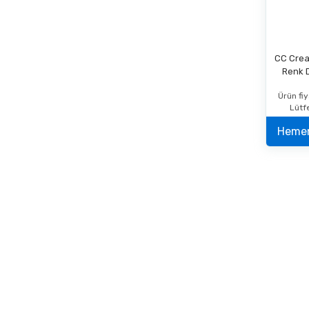
CC Crea
Renk 
Ürün fiy
Lütf