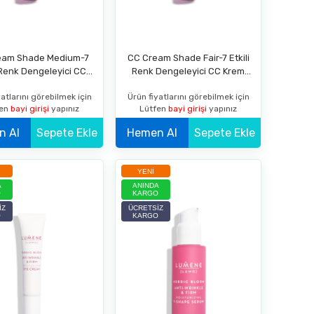
eam Shade Medium-7
CC Cream Shade Fair-7 Etkili
i Renk Dengeleyici CC
Renk Dengeleyici CC Krem
rem SPF 20 Orta
SPF 20 Açığa Yakın
atlarını görebilmek için
Ürün fiyatlarını görebilmek için
fen
bayi girişi
yapınız
Lütfen
bayi girişi
yapınız
Hemen Al
Sepete Ekle
Hemen Al
Sepete Ekle
YENI
A
ANINDA
O
KARGO
IZ
ÜCRETSIZ
O
KARGO