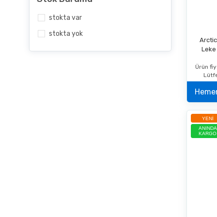
stokta var
stokta yok
Arctic
Leke 
Ürün fiy
Lütf
YENI
ANINDA
KARGO