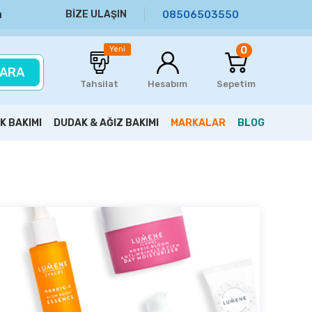
BİZE ULAŞIN
08506503550
ı
0
Yeni
ARA
Tahsilat
Hesabım
Sepetim
K BAKIMI
DUDAK & AĞIZ BAKIMI
MARKALAR
BLOG