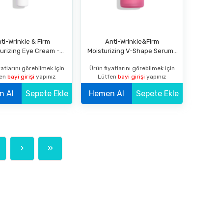
ti-Wrinkle & Firm
Anti-Wrinkle&Firm
urizing Eye Cream -
Moisturizing V-Shape Serum-
ık Karşıtı & Sıkılaştırıcı
Sıkılaştırıcı&Yüz Ovali
atlarını görebilmek için
Ürün fiyatlarını görebilmek için
resi Bakım Kremi 15 ML
Şekillendirici Serum 30 ML
fen
bayi girişi
yapınız
Lütfen
bayi girişi
yapınız
Hemen Al
Sepete Ekle
Hemen Al
Sepete Ekle
›
»