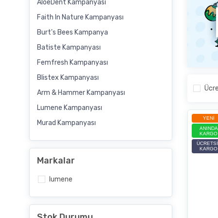
AloeDent Kampanyası
Faith In Nature Kampanyası
Burt's Bees Kampanya
Batiste Kampanyası
Femfresh Kampanyası
Blistex Kampanyası
Ücre
Arm & Hammer Kampanyası
Lumene Kampanyası
YENI
Murad Kampanyası
ANINDA
KARGO
ÜCRETSI
KARGO
Markalar
lumene
Stok Durumu