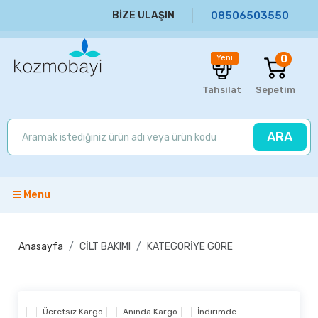
BİZE ULAŞIN
08506503550
0
Yeni
Tahsilat
Sepetim
ARA
Menu
Anasayfa
CİLT BAKIMI
KATEGORİYE GÖRE
Ücretsiz Kargo
Anında Kargo
İndirimde