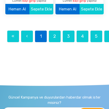
Lütfen
bayi girişi
yapınız
Lütfen
bayi girişi
yapınız
Hemen Al
Sepete Ekle
Hemen Al
Sepete Ekle
«
‹
1
2
3
4
5
Güncel Kampanya ve duyurulardan haberdar olmak ister
misiniz?