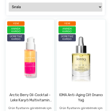
YENI
YENI
ANINDA
ANINDA
KARGO
KARGO
ÜCRETSIZ
ÜCRETSIZ
KARGO
KARGO
Arctic Berry Oil-Cocktail -
IOMA Anti-Aging Cilt Onarıcı
Leke Karşıtı Multivitamin
Yağ
Kokteyli 30 ML
Ürün fiyatlarını görebilmek için
Ürün fiyatlarını görebilmek için