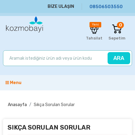
BİZE ULAŞIN
08506503550
0
Yeni
Tahsilat
Sepetim
ARA
Menu
Anasayfa
Sıkça Sorulan Sorular
SIKÇA SORULAN SORULAR