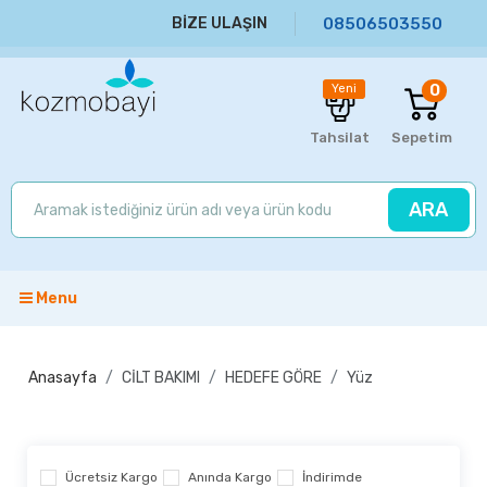
BİZE ULAŞIN
08506503550
0
Yeni
Tahsilat
Sepetim
ARA
Menu
Anasayfa
CİLT BAKIMI
HEDEFE GÖRE
Yüz
Ücretsiz Kargo
Anında Kargo
İndirimde