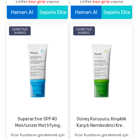
Lütfen
bayi girişi
yapınız
Lütfen
bayi girişi
yapınız
Hemen Al
Sepete Ekle
Hemen Al
Sepete Ekle
ÜCRETSIZ
ÜCRETSIZ
KARGO
KARGO
Superactive SPF40
Güneş Koruyucu, Kırışıklık
Moisturizer:Mattifying
Karşıtı Nemlendirici Krem
Oil+Pore
SPF50-Superactive
Ürün fiyatlarını görebilmek için
Ürün fiyatlarını görebilmek için
Moisturizer Wrinkle-