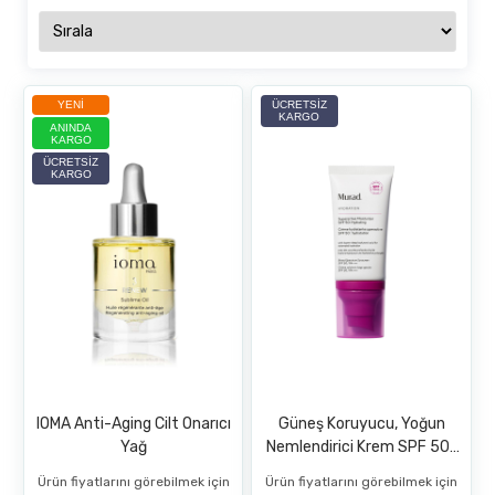
YENI
ÜCRETSIZ
KARGO
ANINDA
KARGO
ÜCRETSIZ
KARGO
IOMA Anti-Aging Cilt Onarıcı
Güneş Koruyucu, Yoğun
Yağ
Nemlendirici Krem SPF 50-
Superactive SPF 50
Ürün fiyatlarını görebilmek için
Ürün fiyatlarını görebilmek için
Moisturizer: Hydrating