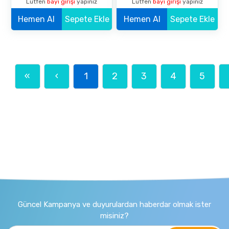
Lütfen
bayi girişi
yapınız
Lütfen
bayi girişi
yapınız
Serum
Hemen Al
Sepete Ekle
Hemen Al
Sepete Ekle
«
‹
1
2
3
4
5
Güncel Kampanya ve duyurulardan haberdar olmak ister
misiniz?