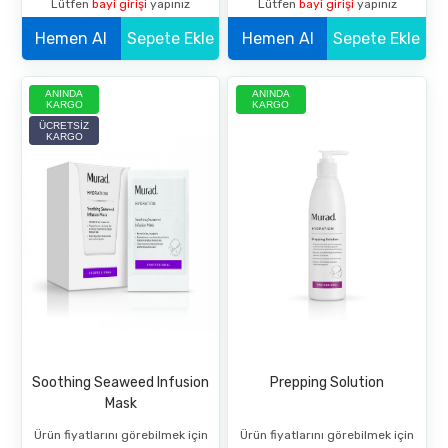
Lütfen
bayi girişi
yapınız
Lütfen
bayi girişi
yapınız
Fighting
Hemen Al
Sepete Ekle
Hemen Al
Sepete Ekle
ANINDA
ANINDA
KARGO
KARGO
ÜCRETSIZ
KARGO
Soothing Seaweed Infusion
Prepping Solution
Mask
Ürün fiyatlarını görebilmek için
Ürün fiyatlarını görebilmek için