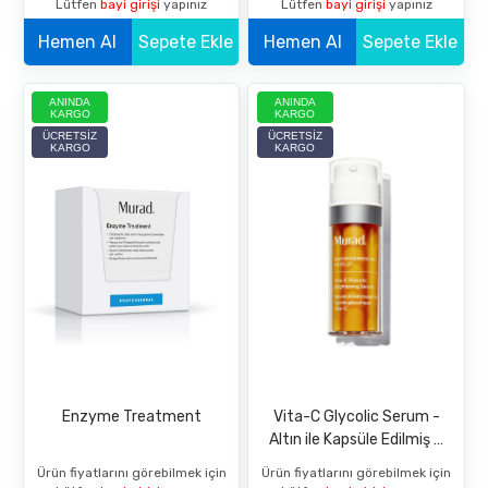
Lütfen
bayi girişi
yapınız
Lütfen
bayi girişi
yapınız
Hemen Al
Sepete Ekle
Hemen Al
Sepete Ekle
ANINDA
ANINDA
KARGO
KARGO
ÜCRETSIZ
ÜCRETSIZ
KARGO
KARGO
Enzyme Treatment
Vita-C Glycolic Serum -
Altın ile Kapsüle Edilmiş C
Vitamini İçeren Leke ve
Ürün fiyatlarını görebilmek için
Ürün fiyatlarını görebilmek için
Renk Eşitsizliğinde Etkili