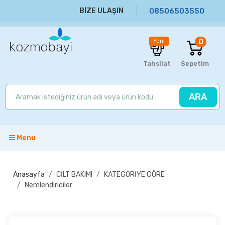
BİZE ULAŞIN
08506503550
0
Yeni
Tahsilat
Sepetim
ARA
Menu
Anasayfa
CİLT BAKIMI
KATEGORİYE GÖRE
Nemlendiriciler