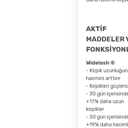
AKTİF
MADDELER 
FONKSİYON
Widelash ®
- Kirpik uzunluğu
hacmini arttırır
- Kirpikleri güçlend
- 30 gün içerisind
+17% daha uzun
kirpikler
- 30 gün içerisind
+19% daha haciml