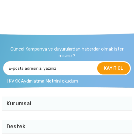
Güncel Kampanya ve duyurulardan haberdar olmak ister
misiniz?
KAYIT OL
KVKK Aydınlatma Metnini okudum
Kurumsal
Destek