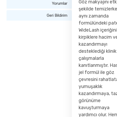
Göz makyajını etkil
Yorumlar
şekilde temizlerk
aynı zamanda
Geri Bildirim
formülündeki pate
WideLash içeriğin
kirpiklere hacim v
kazandırmayı
desteklediği klinik
çalışmalarla
kanıtlanmıştır. Ha
jel formül ile göz
çevresini rahatlat
yumuşaklık
kazandırmaya, taz
görünüme
kavuşturmaya
yardımcı olur. He