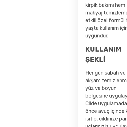
kirpik bakımı hem
makyaj temizlem
etkili özel formül 
yaşta kullanım içi
uygundur.
KULLANIM
ŞEKLİ
Her gün sabah ve
akşam temizlenm
yüz ve boyun
bölgesine uygulay
Cilde uygulamad
önce avuç içinde 
ısıtıp, cildinize p
uçlarınızla uygulay