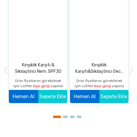
Kırışıklık Karşıtı &
Kırışıklık
n
Sıkılaştırıcı Nem. SPF30
Karşıtı&Sıkılaştırıcı Gece
Bakım Kremi
k
Ürün fiyatlarını görebilmek
Ürün fiyatlarını görebilmek
z
için Lütfen
bayi girişi
yapınız
için Lütfen
bayi girişi
yapınız
kle
Hemen Al
Sepete Ekle
Hemen Al
Sepete Ekle