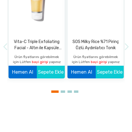
m
Vita-C Triple Exfoliating
SOS Milky Rice %71 Pirinç
Facial - Altın ile Kapsüle
Özlü Aydınlatıcı Tonik
Edilmiş C Vitamini İçeren
k
Ürün fiyatlarını görebilmek
Ürün fiyatlarını görebilmek
L
Cilt Yenileyici Profesyonel
z
için Lütfen
bayi girişi
yapınız
için Lütfen
bayi girişi
yapınız
Ev Peelingi
kle
Hemen Al
Sepete Ekle
Hemen Al
Sepete Ekle