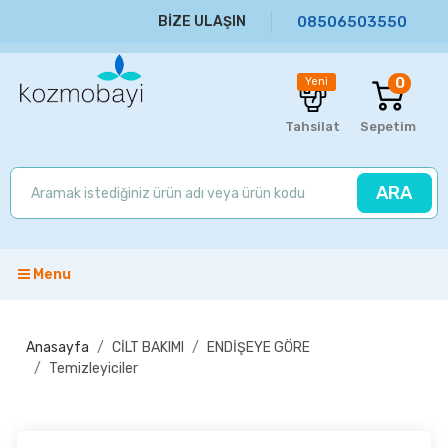
BİZE ULAŞIN
08506503550
0
Yeni
Tahsilat
Sepetim
ARA
Menu
Anasayfa
CİLT BAKIMI
ENDİŞEYE GÖRE
Temizleyiciler