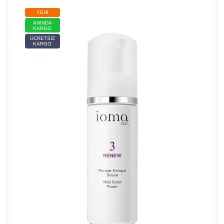
YENI
ANINDA
KARGO
ÜCRETSIZ
KARGO