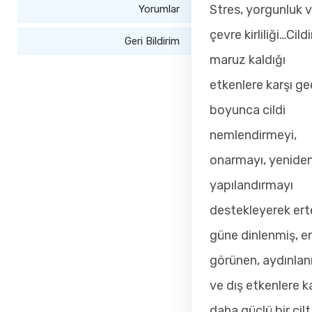
Stres, yorgunluk 
Yorumlar
çevre kirliliği…Cild
Geri Bildirim
maruz kaldığı
etkenlere karşı g
boyunca cildi
nemlendirmeyi,
onarmayı, yenide
yapılandırmayı
destekleyerek ert
güne dinlenmiş, en
görünen, aydınla
ve dış etkenlere k
daha güçlü bir cilt 