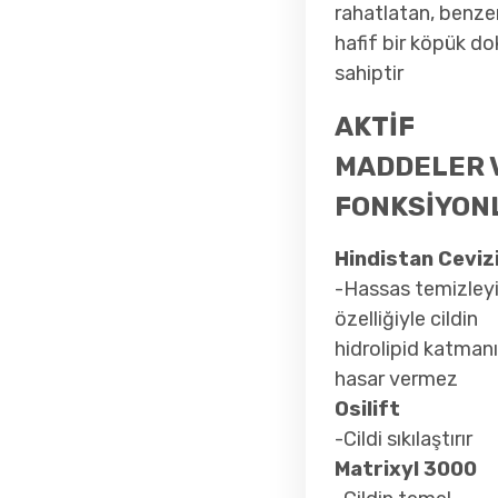
rahatlatan, benzer
hafif bir köpük d
sahiptir
AKTİF
MADDELER 
FONKSİYON
Hindistan Ceviz
-Hassas temizleyi
özelliğiyle cildin
hidrolipid katman
hasar vermez
Osilift
-Cildi sıkılaştırır
Matrixyl 3000