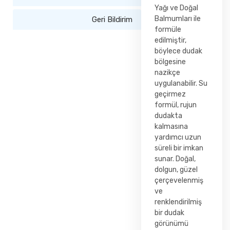
Yağı ve Doğal
Balmumları ile
Geri Bildirim
formüle
edilmiştir,
böylece dudak
bölgesine
nazikçe
uygulanabilir. Su
geçirmez
formül, rujun
dudakta
kalmasına
yardımcı uzun
süreli bir imkan
sunar. Doğal,
dolgun, güzel
çerçevelenmiş
ve
renklendirilmiş
bir dudak
görünümü