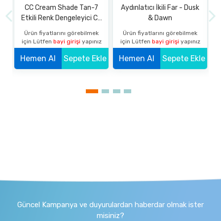
CC Cream Shade Tan-7
Aydınlatıcı İkili Far - Dusk
Etkili Renk Dengeleyici CC
& Dawn
Krem SPF 20 Koyu
k
Ürün fiyatlarını görebilmek
Ürün fiyatlarını görebilmek
z
için Lütfen
bayi girişi
yapınız
için Lütfen
bayi girişi
yapınız
kle
Hemen Al
Sepete Ekle
Hemen Al
Sepete Ekle
Güncel Kampanya ve duyurulardan haberdar olmak ister
misiniz?