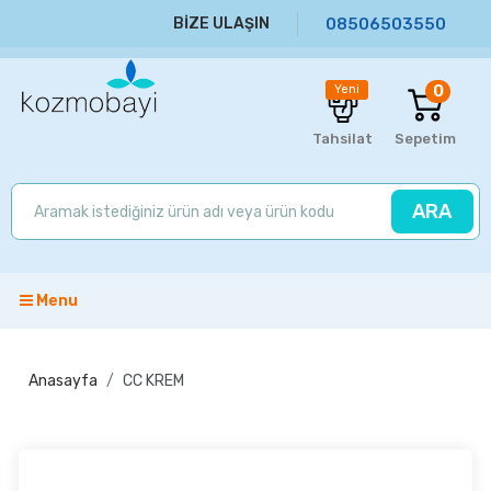
BİZE ULAŞIN
08506503550
0
Yeni
Tahsilat
Sepetim
ARA
Menu
Anasayfa
CC KREM