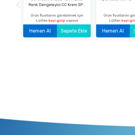
d Rose
Renk Dengeleyici CC Krem SPF
20 Koyu
ek için
Ürün fiyatlarını görebilmek için
Ürün fiyatlarını gö
nız
Lütfen
bayi girişi
yapınız
Lütfen
bayi gir
e Ekle
Hemen Al
Sepete Ekle
Hemen Al