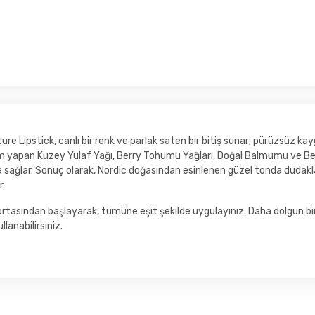
re Lipstick, canlı bir renk ve parlak saten bir bitiş sunar; pürüzsüz kay
m yapan Kuzey Yulaf Yağı, Berry Tohumu Yağları, Doğal Balmumu ve Betai
ağlar. Sonuç olarak, Nordic doğasından esinlenen güzel tonda dudaklar, 
r.
 ortasından başlayarak, tümüne eşit şekilde uygulayınız. Daha dolgun 
lanabilirsiniz.