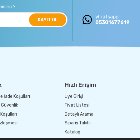
isiniz?
Whatsapp
KAYIT OL
05301677619
k
Hızlı Erişim
e İade Koşulları
Üye Girişi
e Güvenlik
Fiyat Listesi
Koşulları
Detaylı Arama
özleşmesi
Sipariş Takibi
Katalog