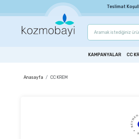
Teslimat Koşul
KAMPANYALAR
CC K
Anasayfa
CC KREM