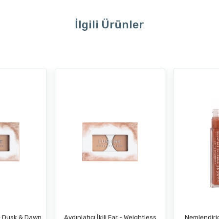
İlgili Ürünler
r - Dusk & Dawn
Aydınlatıcı İkili Far - Weightless
Nemlendiric