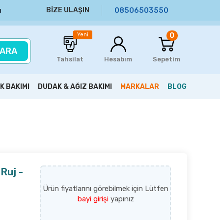
BİZE ULAŞIN
08506503550
ı
0
Yeni
ARA
Tahsilat
Hesabım
Sepetim
K BAKIMI
DUDAK & AĞIZ BAKIMI
MARKALAR
BLOG
 Ruj -
Ürün fiyatlarını görebilmek için Lütfen
bayi girişi
yapınız