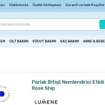
ları
Hakkımızda
Üyelik Sözleşmesi
Garanti ve İade Koşullar
REM
CİLT BAKIMI
VÜCUT BAKIMI
SAÇ BAKIMI
ANNE & BEBE
Parlak Bitişli Nemlendirici Etkili
Rose Ship