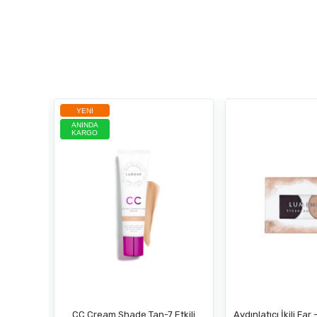
YENI
ANINDA
KARGO
ştırıcı
CC Cream Shade Tan-7 Etkili
Aydınlatıcı İkili Fa