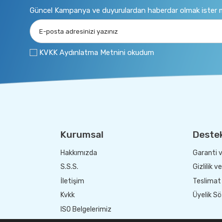
Güncel Kampanya ve duyurulardan haberdar olmak ister m
KVKK Aydınlatma Metnini okudum
Kurumsal
Deste
Hakkımızda
Garanti v
S.S.S.
Gizlilik v
İletişim
Teslimat 
Kvkk
Üyelik S
ISO Belgelerimiz