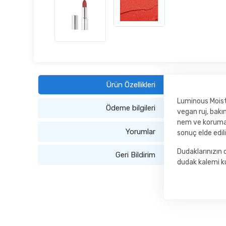
Ürün Özellikleri
Luminous Moistu
Ödeme bilgileri
vegan ruj, bakı
nem ve koruma s
Yorumlar
sonuç elde edili
Dudaklarınızın
Geri Bildirim
dudak kalemi kul