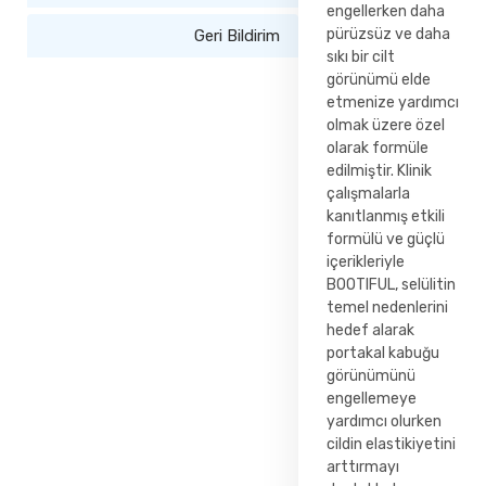
engellerken daha
pürüzsüz ve daha
Geri Bildirim
sıkı bir cilt
görünümü elde
etmenize yardımcı
olmak üzere özel
olarak formüle
edilmiştir. Klinik
çalışmalarla
kanıtlanmış etkili
formülü ve güçlü
içerikleriyle
BOOTIFUL, selülitin
temel nedenlerini
hedef alarak
portakal kabuğu
görünümünü
engellemeye
yardımcı olurken
cildin elastikiyetini
arttırmayı