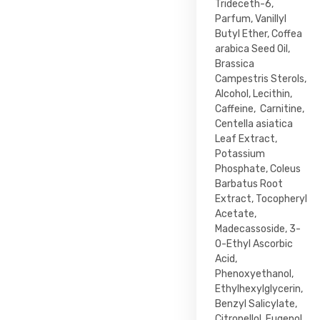
Trideceth-6,
Parfum, Vanillyl
Butyl Ether, Coffea
arabica Seed Oil,
Brassica
Campestris Sterols,
Alcohol, Lecithin,
Caffeine, Carnitine,
Centella asiatica
Leaf Extract,
Potassium
Phosphate, Coleus
Barbatus Root
Extract, Tocopheryl
Acetate,
Madecassoside, 3-
O-Ethyl Ascorbic
Acid,
Phenoxyethanol,
Ethylhexylglycerin,
Benzyl Salicylate,
Citronellol, Eugenol,