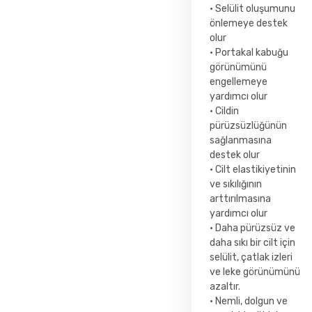
• Selülit oluşumunu
önlemeye destek
olur
• Portakal kabuğu
görünümünü
engellemeye
yardımcı olur
• Cildin
pürüzsüzlüğünün
sağlanmasına
destek olur
• Cilt elastikiyetinin
ve sıkılığının
arttırılmasına
yardımcı olur
• Daha pürüzsüz ve
daha sıkı bir cilt için
selülit, çatlak izleri
ve leke görünümünü
azaltır.
• Nemli, dolgun ve