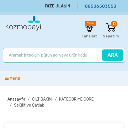
BİZE ULAŞIN
08506503550
0
Yeni
Tahsilat
Sepetim
ARA
Menu
Anasayfa
CİLT BAKIMI
KATEGORİYE GÖRE
Selülit ve Çatlak