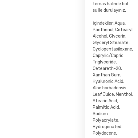
temas halinde bol
su ile durulayınız.
İçindekiler: Aqua,
Panthenol, Cetearyl
Alcohol, Glycerin,
Glyceryl Stearate,
Cyclopentasiloxane,
Caprylic/Capric
Triglyceride,
Ceteareth-20,
Xanthan Gum,
Hyaluronic Acid,
Aloe barbadensis
Leaf Juice, Menthol,
Stearic Acid,
Palmitic Acid,
Sodium
Polyacrylate,
Hydrogenated
Polydecene,