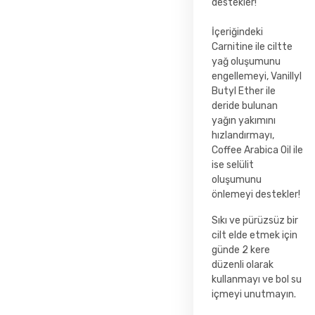
destekler!
İçeriğindeki
Carnitine ile ciltte
yağ oluşumunu
engellemeyi, Vanillyl
Butyl Ether ile
deride bulunan
yağın yakımını
hızlandırmayı,
Coffee Arabica Oil ile
ise selülit
oluşumunu
önlemeyi destekler!
Sıkı ve pürüzsüz bir
cilt elde etmek için
günde 2 kere
düzenli olarak
kullanmayı ve bol su
içmeyi unutmayın.