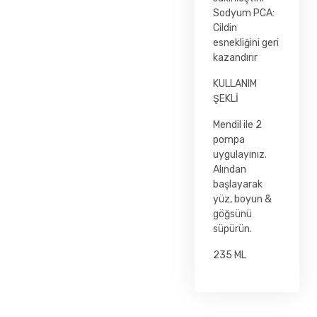
Sodyum PCA:
Cildin
esnekliğini geri
kazandırır
KULLANIM
ŞEKLİ
Mendil ile 2
pompa
uygulayınız.
Alından
başlayarak
yüz, boyun &
göğsünü
süpürün.
235 ML