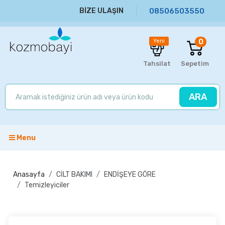
BİZE ULAŞIN
08506503550
0
Yeni
Tahsilat
Sepetim
ARA
Menu
Anasayfa
CİLT BAKIMI
ENDİŞEYE GÖRE
Temizleyiciler