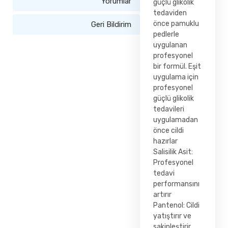
Yorumlar
güçlü glikolik
tedaviden
önce pamuklu
Geri Bildirim
pedlerle
uygulanan
profesyonel
bir formül. Eşit
uygulama için
profesyonel
güçlü glikolik
tedavileri
uygulamadan
önce cildi
hazırlar
Salisilik Asit:
Profesyonel
tedavi
performansını
artırır
Pantenol: Cildi
yatıştırır ve
sakinleştirir