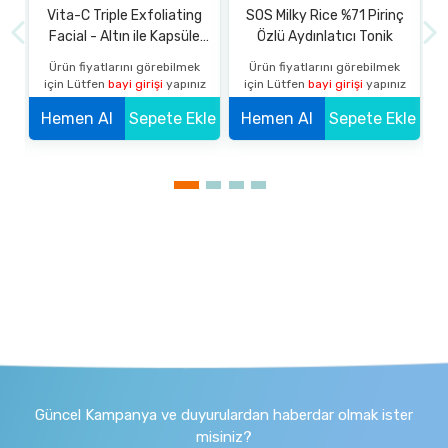
m
Vita-C Triple Exfoliating
SOS Milky Rice %71 Pirinç
Facial - Altın ile Kapsüle
Özlü Aydınlatıcı Tonik
Edilmiş C Vitamini İçeren
k
Ürün fiyatlarını görebilmek
Ürün fiyatlarını görebilmek
L
Cilt Yenileyici Profesyonel
z
için Lütfen
bayi girişi
yapınız
için Lütfen
bayi girişi
yapınız
Ev Peelingi
kle
Hemen Al
Sepete Ekle
Hemen Al
Sepete Ekle
Güncel Kampanya ve duyurulardan haberdar olmak ister
misiniz?